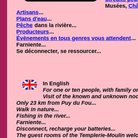
Musées,
Châ
Artisans
...
Plans d'eau
...
Pêche
dans la rivière...
Producteurs
...
Évènements en tous genres vous attendent
...
Farniente...
Se déconnecter, se ressourcer...
In English
For one or ten people, with family o
Visit of the known and unknown noo
Only 23 km from Puy du Fou...
Walk in nature...
Fishing in the river...
Farniente...
Disconnect, recharge your batteries...
The guest rooms of the Templerie-Moulin welco