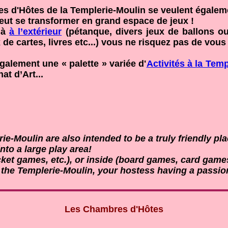
 d'Hôtes de la Templerie-Moulin se veulent également
eut se transformer en grand espace de jeux !
 à
à l’extérieur
(pétanque, divers jeux de ballons ou 
x de cartes, livres etc...) vous ne risquez pas de vous
alement une « palette » variée d'
Activités à la Tem
nat d’Art...
-Moulin are also intended to be a truly friendly plac
to a large play area!
ket games, etc.), or inside (board games, card games,
 the Templerie-Moulin, your hostess having a passion 
Les Chambres d'Hôtes