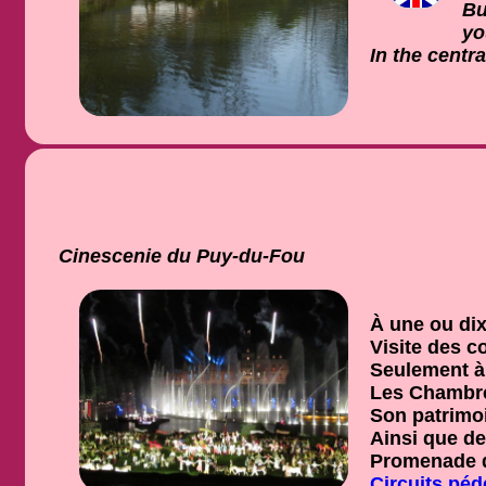
Bu
yo
In the cent
Cinescenie du Puy-du-Fou
À une ou dix
Visite des c
Seulement à
Les Chambre
Son patrimoin
Ainsi que de
Promenade da
Circuits péd