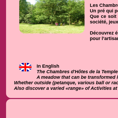
Les Chambres
Un pré qui p
Que ce soit
société, jeu
Découvrez ég
pour l’artisa
In English
The Chambres d'Hôtes de la Templerie
A meadow that can be transformed in
Whether outside (petanque, various ball or rac
Also discover a varied «range» of Activities at