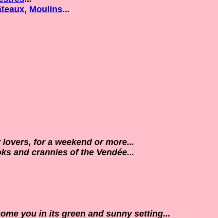
teaux
,
Moulins
...
r lovers, for a weekend or more...
ks and crannies of the Vendée...
me you in its green and sunny setting...