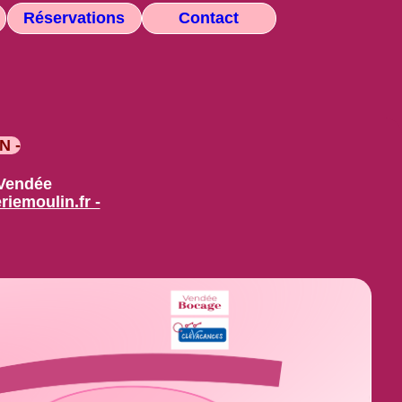
Réservations
Contact
N -
 Vendée
iemoulin.fr -