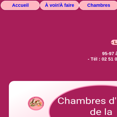
Accueil
À voir/À faire
Chambres
- 
95-97 
- Tél : 02 51 